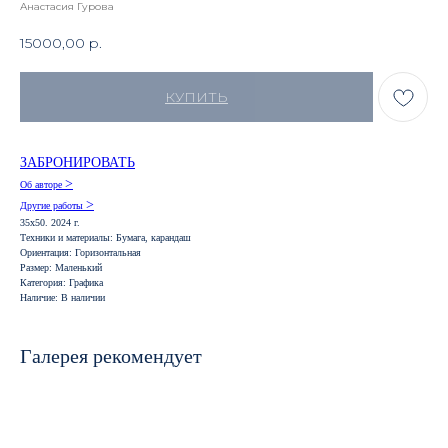
Анастасия Гурова
15000,00
р.
КУПИТЬ
ЗАБРОНИРОВАТЬ
>
Об авторе
>
Другие работы
35х50. 2024 г.
Техники и материалы: Бумага, карандаш
Ориентация: Горизонтальная
Размер: Маленький
Категория: Графика
Наличие: В наличии
Галерея рекомендует